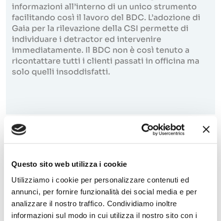
informazioni all’interno di un unico strumento
facilitando così il lavoro del BDC.
L’adozione di
Gaia per la rilevazione della CSI permette di
individuare i detractor ed intervenire
immediatamente. Il BDC non è così tenuto a
ricontattare tutti i clienti passati in officina ma
solo quelli insoddisfatti.
Risultati
Questo sito web utilizza i cookie
Gruppo Bossoni, grazie a Gaia, ha registrato
Utilizziamo i cookie per personalizzare contenuti ed
importanti risultati in pochi mesi. Gaia ha
annunci, per fornire funzionalità dei social media e per
gestito 976 lead qualificati che si sono
trasformati in 601 appuntamenti che hanno
analizzare il nostro traffico. Condividiamo inoltre
generato 459 trattative e dai cui sono scaturiti
informazioni sul modo in cui utilizza il nostro sito con i