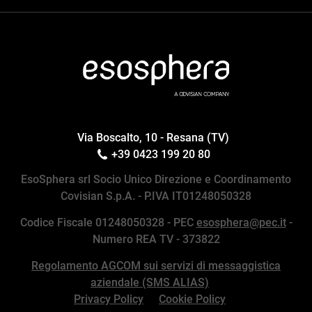
Via Boscalto, 10 - Resana (TV)
+39 0423 199 20 80
EsoSphera srl Socio Unico Direzione e Coordinamento
Covisian S.p.A. - P.IVA IT01248050328
Codice Fiscale 01248050328 - PEC
esosphera@pec.it
-
Numero REA TV - 373822
Regolamento AGCOM sui servizi di messaggistica
aziendale (SMS ALIAS)
Privacy Policy
Cookie Policy