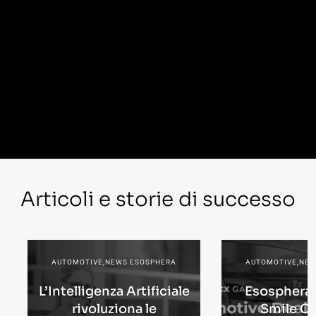
Articoli e storie di successo
AUTOMOTIVE,NEWS ESOSPHERA
AUTOMOTIVE,NEW
L’Intelligenza Artificiale
Esosphera 
rivoluziona le
Smile C