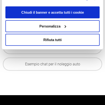
Esempio prenotazione appuntamento in officina
con WhatsApp
Chiudi il banner e accetta tutti i cookie
Prenota il tuo appuntamento in concessionaria.
Personalizza
Ti risponderà GAIA!
Rifiuta tutti
Esempio rilevazione livello di soddisfazione del
cliente
Esempio chat per il noleggio auto