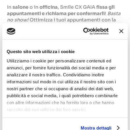
In
salone
o in
officina
, Smile CX GAIA
fissa gli
appuntamenti e richiama per confermarli
!
Basta
no show!
Ottimizza i tuoi appuntamenti con la
potenza dell’intelligenza artificiale.
Questo sito web utilizza i cookie
Utilizziamo i cookie per personalizzare contenuti ed
annunci, per fornire funzionalità dei social media e per
analizzare il nostro traffico. Condividiamo inoltre
informazioni sul modo in cui utilizza il nostro sito con i
nostri partner che si occupano di analisi dei dati web,
Prova Gaia, ti stupirà
pubblicità e social media, i quali potrebbero combinarle
con altre informazioni che ha fornito loro o che hanno
raccolto dal suo utilizzo dei loro servizi.
Scegli il processo che preferisci:
Mostra dettagli