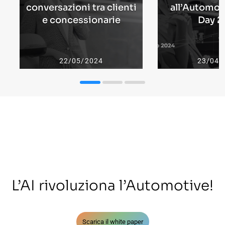
conversazioni tra clienti
all’Automot
e concessionarie
Day 2
22/05/2024
23/04/
L’AI rivoluziona l’Automotive!
Scarica il white paper