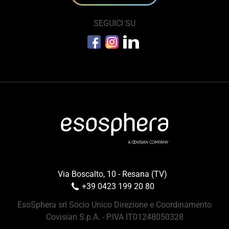
SEGUICI SU
Via Boscalto, 10 - Resana (TV)
+39 0423 199 20 80
EsoSphera srl Socio Unico Direzione e Coordinamento
Covisian S.p.A. - P.IVA IT01248050328