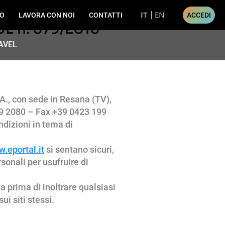
IT
EN
MO
LAVORA CON NOI
CONTATTI
ACCEDI
 UE n. 679/2016
AVEL
A., con sede in Resana (TV),
99 2080 – Fax +39 0423 199
ndizioni in tema di
.eportal.it
si sentano sicuri,
sonali per usufruire di
a prima di inoltrare qualsiasi
i siti stessi.