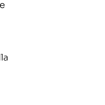
re
la