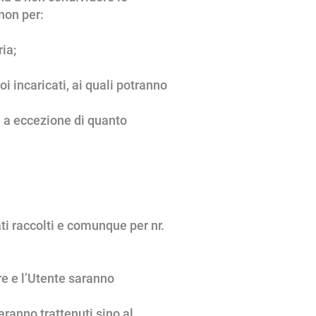
non per:
ria;
i incaricati, ai quali potranno
i a eccezione di quanto
tati raccolti e comunque per nr.
are e l’Utente saranno
saranno trattenuti sino al