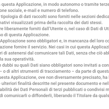
da questa Applicazione, in modo autonomo o tramite terze p
one sociale, e-mail e numero di telefono.
ipologia di dati raccolti sono forniti nelle sezioni dedic
ativi visualizzati prima della raccolta dei dati stessi.
 liberamente forniti dall’Utente o, nel caso di Dati di Uti
o di questa Applicazione.
ta Applicazione sono obbligatori e, in mancanza del loro
zione fornire il servizio. Nei casi in cui questa Applica
iberi di astenersi dal comunicare tali Dati, senza che ciò
lla sua operatività.
dubbi su quali Dati siano obbligatori sono invitati a cont
– o di altri strumenti di tracciamento – da parte di quest
 questa Applicazione, ove non diversamente precisato, ha la 
le ulteriori finalità descritte nel presente documento e ne
bilità dei Dati Personali di terzi pubblicati o condivis
o di comunicarli o diffonderli, liberando il Titolare da qua