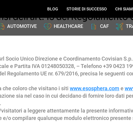
BLOG
STORIE DI SUCCESSO
CHI SIA
nsi dell’art. 13 del Regolamento
AUTOMOTIVE
HEALTHCARE
CAF
TR
rl Socio Unico Direzione e Coordinamento Covisian S.p.
scale e Partita IVA 01248050328, – Telefono +39 0423 1
 del Regolamento UE nr. 679/2016, precisa le seguenti co
a che coloro che visitano i siti
www.esosphera.com
e
www
ione sia nel caso in cui decidano di fornire loro dati per
.
i/visitatori a leggere attentamente la presente informativ
e e/o compilare qualunque modulo elettronico presente su