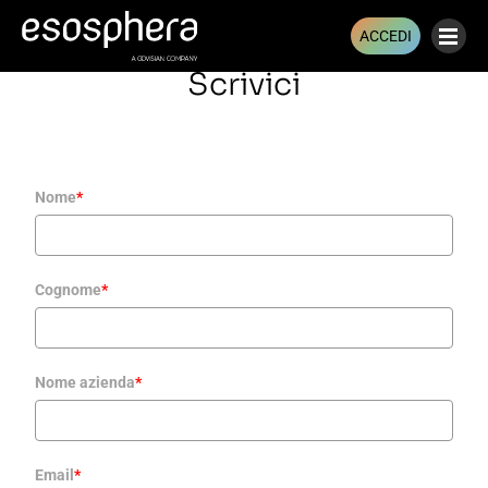
ACCEDI
Scrivici
Nome
*
Cognome
*
Nome azienda
*
Email
*