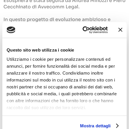
Esosphera è stata seguita da Andrea Minozzi e Piero
Cecchinato di Avvecomm Legal.
In questo progetto di evoluzione ambizioso e
lungimirante, l’AI conversazionale di Gaia va
davvero a rappresentare il cuore di una rivoluzione,
sposandosi perfettamente con le soluzioni di CX
PRO di COVISIAN per raggiungere l’obiettivo di
Questo sito web utilizza i cookie
offrire un’esperienza innovativa in grado di
aumentare l’efficienza per le aziende in misura
Utilizziamo i cookie per personalizzare contenuti ed
esponenziale.
annunci, per fornire funzionalità dei social media e per
analizzare il nostro traffico. Condividiamo inoltre
informazioni sul modo in cui utilizza il nostro sito con i
nostri partner che si occupano di analisi dei dati web,
pubblicità e social media, i quali potrebbero combinarle
Leggi qui il comunicato ufficiale
con altre informazioni che ha fornito loro o che hanno
raccolto dal suo utilizzo dei loro servizi.
Mostra dettagli