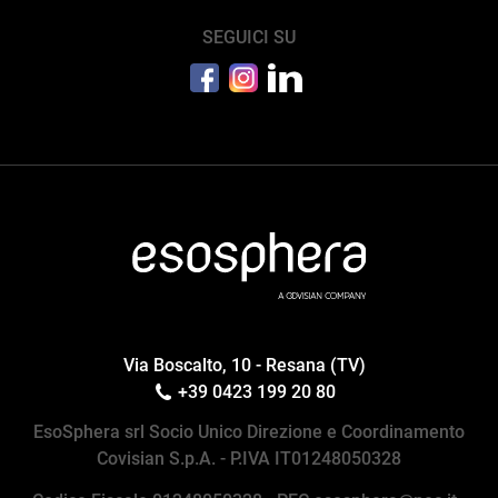
SEGUICI SU
Via Boscalto, 10 - Resana (TV)
+39 0423 199 20 80
EsoSphera srl Socio Unico Direzione e Coordinamento
Covisian S.p.A. - P.IVA IT01248050328